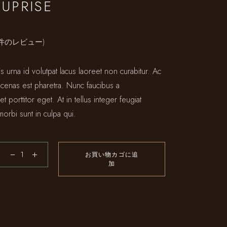
UPRISE
件のレビュー)
s urna id volutpat lacus laoreet non curabitur. Ac
 cenas est pharetra. Nunc faucibus a
t porttitor eget. At in tellus integer feugiat
morbi sunt in culpa qui.
お買い物カゴに追
加