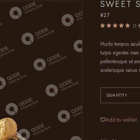
SWEET S
¥
27
(
1
Morbi tempus iaculi
turpis egestas mae
pellentesque sit ame
scelerisque varius 
QUANTITY
Add to wishlist