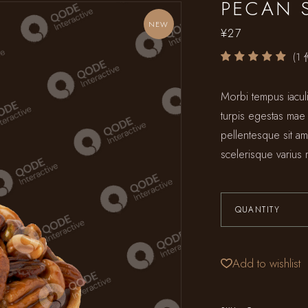
PECAN 
NEW
¥
27
(
1
Morbi tempus iaculi
turpis egestas mae
pellentesque sit ame
scelerisque varius 
QUANTITY
Add to wishlist