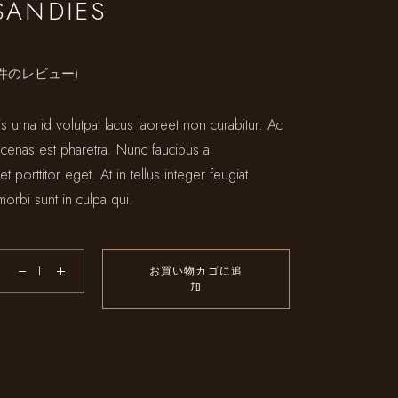
SANDIES
件のレビュー)
s urna id volutpat lacus laoreet non curabitur. Ac
 cenas est pharetra. Nunc faucibus a
t porttitor eget. At in tellus integer feugiat
morbi sunt in culpa qui.
お買い物カゴに追
加