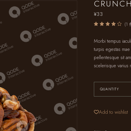
CRUNCH
¥
33
(
1
Morbi tempus iaculi
turpis egestas mae
pellentesque sit ame
scelerisque varius 
QUANTITY
Add to wishlist