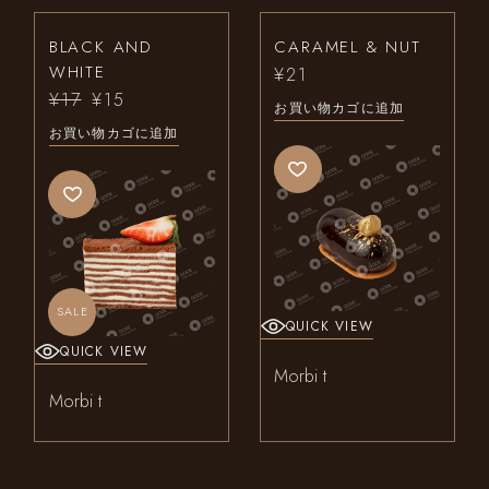
BLACK AND
CARAMEL & NUT
WHITE
¥
21
¥
17
¥
15
元
現
お買い物カゴに追加
の
在
お買い物カゴに追加
価
の
格
価
は
格
¥17
は
で
¥15
し
で
た。
す。
SALE
QUICK VIEW
QUICK VIEW
Morbi t
Morbi t