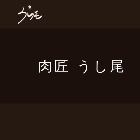
Skip
to
the
content
肉匠 うし尾